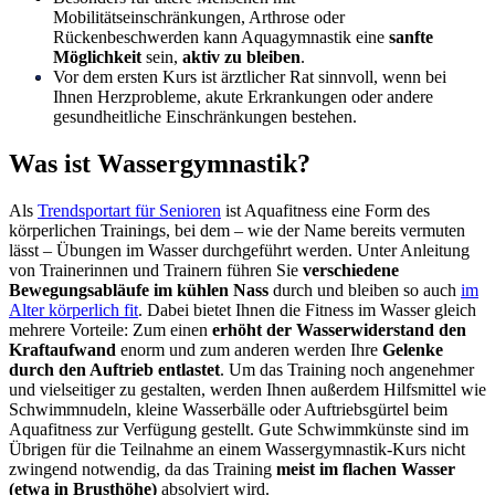
Mobilitätseinschränkungen, Arthrose oder
Rückenbeschwerden kann Aquagymnastik eine
sanfte
Möglichkeit
sein,
aktiv zu bleiben
.
Vor dem ersten Kurs ist ärztlicher Rat sinnvoll, wenn bei
Ihnen Herzprobleme, akute Erkrankungen oder andere
gesundheitliche Einschränkungen bestehen.
Was ist Wassergymnastik?
Als
Trendsportart für Senioren
ist Aquafitness eine Form des
körperlichen Trainings, bei dem – wie der Name bereits vermuten
lässt – Übungen im Wasser durchgeführt werden. Unter Anleitung
von Trainerinnen und Trainern führen Sie
verschiedene
Bewegungsabläufe im kühlen Nass
durch und bleiben so auch
im
Alter körperlich fit
. Dabei bietet Ihnen die Fitness im Wasser gleich
mehrere Vorteile: Zum einen
erhöht der Wasserwiderstand den
Kraftaufwand
enorm und zum anderen werden Ihre
Gelenke
durch den Auftrieb entlastet
. Um das Training noch angenehmer
und vielseitiger zu gestalten, werden Ihnen außerdem Hilfsmittel wie
Schwimmnudeln, kleine Wasserbälle oder Auftriebsgürtel beim
Aquafitness zur Verfügung gestellt. Gute Schwimmkünste sind im
Übrigen für die Teilnahme an einem Wassergymnastik-Kurs nicht
zwingend notwendig, da das Training
meist im flachen Wasser
(etwa in Brusthöhe)
absolviert wird.