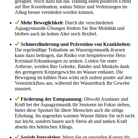
geeignet. Noch dazu hat das Training einen positiven Effekt
auf Ihre Koordination, sodass Stürze und Verletzungen im
Alltag besser vermieden werden können.
Mehr Beweglichkeit
: Durch die verschiedenen
Aquagymnastik-Übungen fördern Sie Ihre Mobilität und
bleiben auch im hohen Alter noch flexibel.
Schmerzlinderung und Prävention von Krankheiten
:
Die regelmäßige Teilnahme an Wassergymnastik-Kursen
kann dazu beitragen, das Risiko von beispielsweise Herz-
Kreislauf-Erkrankungen zu senken. Leiden Sie unter
Arthrose, werden Ihre Gelenke, Bänder und Muskeln dank
des geringeren Körpergewichts im Wasser entlastet. Die
Bewegung im kühlen Nass wirkt sich zudem positiv auf den
Venenrückfluss aus, während der Wasserdruck Ihr Gewebe
massiert.
Förderung der Entspannung
: Obwohl Ausdauer und
Kraft bei der Aquagymnastik für Senioren im Fokus stehen,
bietet diese Sportart für ältere Menschen auch die nötige
Erholung. Im angenehm warmen Wasser fühlen Sie sich nicht
nur leicht, sondern bauen auch Stress ab und tanken Kraft
abseits des hektischen Alltags.
Soziale Interaktion
: Wenn Sie an speziellen Kursen für