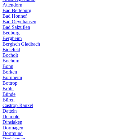
Attendorn
Bad Berleburg
Bad Honnef
Bad Oeynhausen
Bad Salzuflen
Bedburg
Bergheim
Bergisch Gladbach
Bielefeld
Bocholt
Bochum
Bonn
Borken
Bornheim
Bottrop
Brühl
Bünde
Büren
Castrop-Rauxel
Datteln
Detmold
Dinslaken
Dormagen
Dortmund
Drolshagen