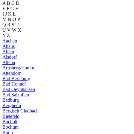
A B C D
E F G H
I J K L
M N O P
Q R S T
U V W X
Y Z
Aachen
Ahaus
Ahlen
Alsdorf
Altena
Arnsberg/Hamm
Attendorn
Bad Berleburg
Bad Honnef
Bad Oeynhausen
Bad Salzuflen
Bedburg
Bergheim
Bergisch Gladbach
Bielefeld
Bocholt
Bochum
Bonn