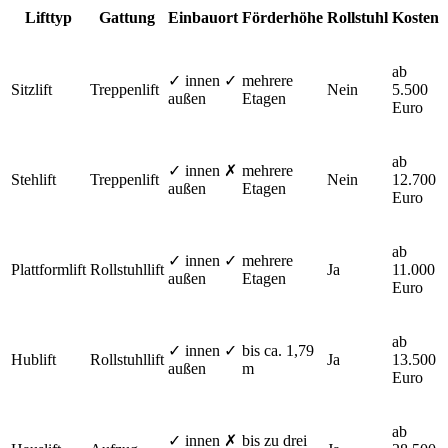
Lifttyp
Gattung
Einbauort
Förderhöhe
Rollstuhl
Kosten
ab
✓ innen ✓
mehrere
Sitzlift
Treppenlift
Nein
5.500
außen
Etagen
Euro
ab
✓ innen ✗
mehrere
Stehlift
Treppenlift
Nein
12.700
außen
Etagen
Euro
ab
✓ innen ✓
mehrere
Plattformlift
Rollstuhllift
Ja
11.000
außen
Etagen
Euro
ab
✓ innen ✓
bis ca. 1,79
Hublift
Rollstuhllift
Ja
13.500
außen
m
Euro
ab
✓ innen ✗
bis zu drei