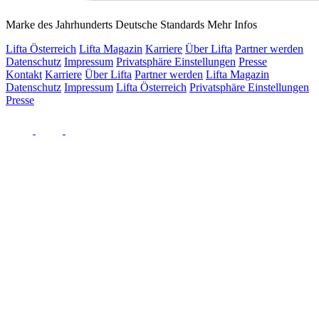
Marke des Jahrhunderts Deutsche Standards
Mehr Infos
Lifta Österreich
Lifta Magazin
Karriere
Über Lifta
Partner werden
Datenschutz
Impressum
Privatsphäre Einstellungen
Presse
Kontakt
Karriere
Über Lifta
Partner werden
Lifta Magazin
Datenschutz
Impressum
Lifta Österreich
Privatsphäre Einstellungen
Presse