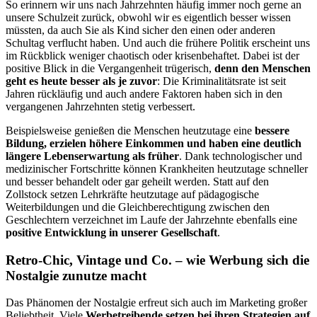
So erinnern wir uns nach Jahrzehnten häufig immer noch gerne an
unsere Schulzeit zurück, obwohl wir es eigentlich besser wissen
müssten, da auch Sie als Kind sicher den einen oder anderen
Schultag verflucht haben. Und auch die frühere Politik erscheint uns
im Rückblick weniger chaotisch oder krisenbehaftet. Dabei ist der
positive Blick in die Vergangenheit trügerisch,
denn den Menschen
geht es heute besser als je zuvor
: Die Kriminalitätsrate ist seit
Jahren rückläufig und auch andere Faktoren haben sich in den
vergangenen Jahrzehnten stetig verbessert.
Beispielsweise genießen die Menschen heutzutage eine
bessere
Bildung, erzielen höhere Einkommen und haben eine deutlich
längere Lebenserwartung als früher
. Dank technologischer und
medizinischer Fortschritte können Krankheiten heutzutage schneller
und besser behandelt oder gar geheilt werden. Statt auf den
Zollstock setzen Lehrkräfte heutzutage auf pädagogische
Weiterbildungen und die Gleichberechtigung zwischen den
Geschlechtern verzeichnet im Laufe der Jahrzehnte ebenfalls eine
positive Entwicklung in unserer Gesellschaft
.
Retro-Chic, Vintage und Co. – wie Werbung sich die
Nostalgie zunutze macht
Das Phänomen der Nostalgie erfreut sich auch im Marketing großer
Beliebtheit. Viele
Werbetreibende setzen bei ihren Strategien auf