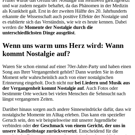
Früher wurde das Gefühl der Nostalgie mit Heimweh gleichgesetzt
und war zudem negativ behaftet, da das Phänomen in der Medizin
als Krankheit galt. Erst in der zweiten Hälfte des 20. Jahrhunderts
erkannte die Wissenschaft auch positive Effekte der Nostalgie und
es etablierte sich das Verständnis, wie wir es heute kennen. Dabei
werden die
Momente der Nostalgie durch die
unterschiedlichsten Dinge ausgelöst
.
Wenn uns warm ums Herz wird: Wann
kommt Nostalgie auf?
Waren Sie schon einmal auf einer 70er-Jahre-Party und haben einen
Song aus Ihrer Vergangenheit gehört? Dann wurden Sie in dem
Moment sehr wahrscheinlich auch von einer nostalgischen
Erinnerung eingeholt. Doch nicht nur
bei Liedern und Musik aus
der Vergangenheit kommt Nostalgie auf
. Auch Fotos oder
bestimmte Orte wecken bei vielen Menschen die Sehnsucht nach
längst vergangenen Zeiten.
Darüber hinaus sorgen auch andere Sinneseindrücke dafür, dass wir
nostalgische Momente im Alltag erleben. Das kann ein spezieller
Geruch sein, den wir beispielsweise mit unserer Jugendliebe
verbinden oder
der Geschmack von einem Gericht, der uns in
unsere Kindheitstage zurückversetzt
. Entscheidend für die