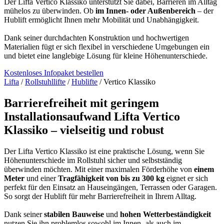
Der Lifta Vertico Klassiko unterstützt Sie dabei, Barrieren im Alltag
mühelos zu überwinden. Ob
im Innen- oder Außenbereich
– der
Hublift ermöglicht Ihnen mehr Mobilität und Unabhängigkeit.
Dank seiner durchdachten Konstruktion und hochwertigen
Materialien fügt er sich flexibel in verschiedene Umgebungen ein
und bietet eine langlebige Lösung für kleine Höhenunterschiede.
Kostenloses Infopaket bestellen
Lifta
/
Rollstuhllifte
/
Hublifte
/
Vertico Klassiko
Barrierefreiheit mit geringem
Installationsaufwand
Lifta Vertico
Klassiko – vielseitig und robust
Der Lifta Vertico Klassiko ist eine praktische Lösung, wenn Sie
Höhenunterschiede im Rollstuhl sicher und selbstständig
überwinden möchten. Mit einer maximalen Förderhöhe von
einem
Meter
und einer
Tragfähigkeit von bis zu 300 kg
eignet er sich
perfekt für den Einsatz an Hauseingängen, Terrassen oder Garagen.
So sorgt der Hublift für mehr Barrierefreiheit in Ihrem Alltag.
Dank seiner
stabilen Bauweise
und
hohen Wetterbeständigkeit
nutzen Sie ihn problemlos sowohl im Innen- als auch im